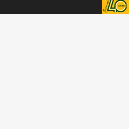
Scroll to top
ΕΠΙΣΚΕΦΘΕΙΤΕ ΑΚΟΜΑ
Visit Finomix Website
Visit Finomarm Website
ΕΠΙΚΟΙΝΩΝΙΑ
Πυθαγόρα 16
73134 Χανιά Κρήτης, Ελλάδα
T.
28210 27000
F.
28210 27005